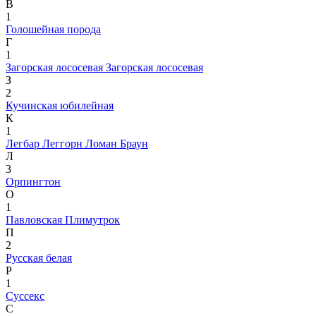
В
1
Голошейная порода
Г
1
Загорская лососевая
Загорская лососевая
З
2
Кучинская юбилейная
К
1
Легбар
Леггорн
Ломан Браун
Л
3
Орпингтон
О
1
Павловская
Плимутрок
П
2
Русская белая
Р
1
Суссекс
С