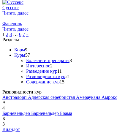
Суссекс
Читать далее
Фавероль
Читать далее
Пагинация
1
2
3
…
6
7
»
Разделы
записей
Корм
9
Куры
57
Болезни и препараты
8
Интересное
2
Разведение кур
11
Разновидности кур
21
Содержание кур
15
Разновидности кур
Австралорп
Адлерская серебристая
Амераукана
Амрокс
А
4
Барневельдер
Барневельдер
Брама
Б
3
Виандот