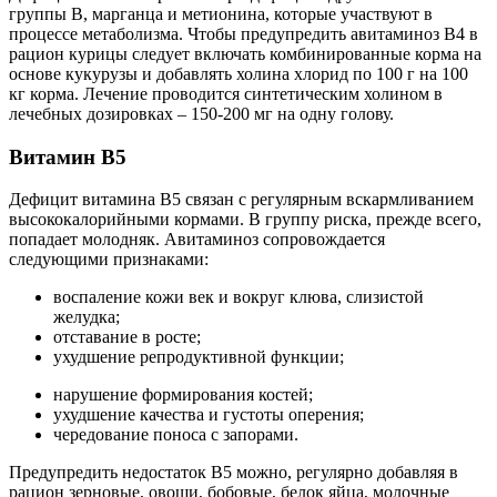
группы В, марганца и метионина, которые участвуют в
процессе метаболизма. Чтобы предупредить авитаминоз В4 в
рацион курицы следует включать комбинированные корма на
основе кукурузы и добавлять холина хлорид по 100 г на 100
кг корма. Лечение проводится синтетическим холином в
лечебных дозировках – 150-200 мг на одну голову.
Витамин В5
Дефицит витамина В5 связан с регулярным вскармливанием
высококалорийными кормами. В группу риска, прежде всего,
попадает молодняк. Авитаминоз сопровождается
следующими признаками:
воспаление кожи век и вокруг клюва, слизистой
желудка;
отставание в росте;
ухудшение репродуктивной функции;
нарушение формирования костей;
ухудшение качества и густоты оперения;
чередование поноса с запорами.
Предупредить недостаток В5 можно, регулярно добавляя в
рацион зерновые, овощи, бобовые, белок яйца, молочные