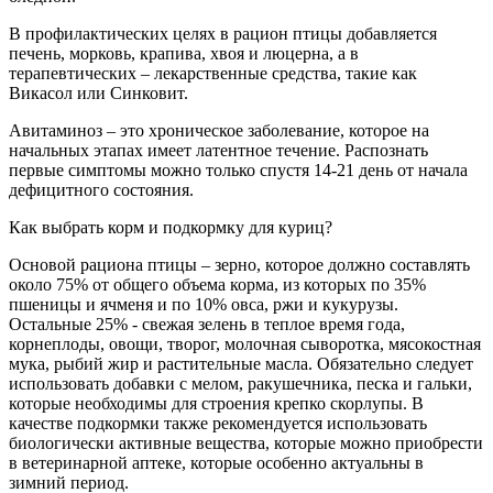
В профилактических целях в рацион птицы добавляется
печень, морковь, крапива, хвоя и люцерна, а в
терапевтических – лекарственные средства, такие как
Викасол или Синковит.
Авитаминоз – это хроническое заболевание, которое на
начальных этапах имеет латентное течение. Распознать
первые симптомы можно только спустя 14-21 день от начала
дефицитного состояния.
Как выбрать корм и подкормку для куриц?
Основой рациона птицы – зерно, которое должно составлять
около 75% от общего объема корма, из которых по 35%
пшеницы и ячменя и по 10% овса, ржи и кукурузы.
Остальные 25% - свежая зелень в теплое время года,
корнеплоды, овощи, творог, молочная сыворотка, мясокостная
мука, рыбий жир и растительные масла. Обязательно следует
использовать добавки с мелом, ракушечника, песка и гальки,
которые необходимы для строения крепко скорлупы. В
качестве подкормки также рекомендуется использовать
биологически активные вещества, которые можно приобрести
в ветеринарной аптеке, которые особенно актуальны в
зимний период.