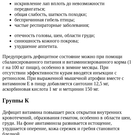
искривление лап вплоть до невозможности
передвигаться;
общая слабость, шаткость походки;
беспричинная гибель птицы;
частые респираторные заболевания;
отечность головы, шеи, области груди;
синюшность кожного покрова;
ухудшение аппетита.
Предупредить дефицитное состояние можно при помощи
сбалансированного питания и витаминизированного корма (1
г на 100 кг пищи), особенно в зимние месяцы. При
отсутствии эффективности курам вводятся инъекции с
ретинолом. При выраженной мышечной атрофии вместе с
витамином Е в пищу добавляется сантохин 12,5 мг,
аскорбиновая кислота 1 мг и метцинин 150 мг.
Группы К
Дефицит витамина повышает риск открытия внутренних
кровотечений, образования гематом, особенно в области шеи,
груди. На фоне авитаминоза развивается истощение,
ухудшается оперение, кожа сережек и гребня становится
бледной.