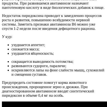
продукты. При развившемся авитаминозе назначают
пантотеновую кислоту в виде биологических добавок к пище.
Недостаток пиридоксина приводит к замедлению процессов
роста и развития, повышению возбудимости нервной
системы. Заметить признаки авитаминоза В6 можно уже
спустя 1-2 недели после введения дефицитного рациона.
У кур:
ухудшается аппетит;
снижается масса;
ухудшается яйценоскость;
сокращается выводимость потомства;
развиваются судороги, параличи;
искривляются лапы на фоне слабости мышц, сухожилий
и смещения суставов.
Предупредить состояние помогут корма животного
происхождения, пророщенное зерно и дрожжи. При
диагностированном авитаминозе вводят синтетический
пиридоксин в объеме 0,4 мг на особь.