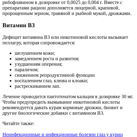
рибофлавином в дозировке от 0,0025 до 0,004 г. Вместе с
препаратами рацион дополняется люцерной, крапивой,
пророщенным зерном, травяной и рыбной мукой, дрожжами.
Витамин В3
Дефицит витамина В3 или никотиновой кислоты вызывает
пеллагру, которая сопровождается:
шелушением кожи;
замедлением роста и развития;
ухудшениям оперения;
параличом;
снижением репродуктивной функции
воспалением глаз, клюва и клоаки;
растрескиванием лап.
Лечение проводится пантотенатом кальция в дозировке 30 мг.
Чтобы предупредить вымывание никотиновой кислоты
рекомендуется давать курам кормовые дрожжи, биовит и
другие биологические добавки с витамином В3.
Читайте также:
Неинфекционные и инфекционные болезни глаз у куриц