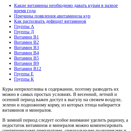
Какие витамины необходимо давать курам в разное
время года
Причины появления авитаминоза кур
Как распознать дефицит витаминов
Группы А
Группы Д
Витамин В1
Витамин В2
Витамин В3
Витамин В4
Витамин В5
Витамин В9
Витамин В12
Группы Е
Группы К
Куры неприхотливы в содержании, поэтому разводить их
можно в самых простых условиях. В весенний, летний и
осенний период важен доступ к выгулу на свежем воздухе,
зелени и подножному корму, из которых птица набирается
витаминов и минералов.
В зимний период следует особое внимание уделить рациону, а
недостаток витаминов и минералов можно компенсировать
синтетическими препаратами, специальными подкормками и