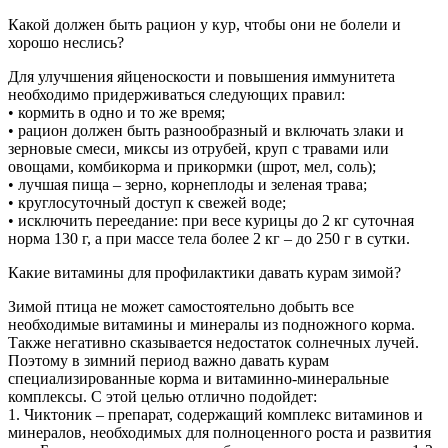
Какой должен быть рацион у кур, чтобы они не болели и
хорошо неслись?
Для улучшения яйценоскости и повышения иммунитета
необходимо придерживаться следующих правил:
• кормить в одно и то же время;
• рацион должен быть разнообразный и включать злаки и
зерновые смеси, миксы из отрубей, круп с травами или
овощами, комбикорма и прикормки (шрот, мел, соль);
• лучшая пища – зерно, корнеплоды и зеленая трава;
• круглосуточный доступ к свежей воде;
• исключить переедание: при весе курицы до 2 кг суточная
норма 130 г, а при массе тела более 2 кг – до 250 г в сутки.
Какие витамины для профилактики давать курам зимой?
Зимой птица не может самостоятельно добыть все
необходимые витамины и минералы из подножного корма.
Также негативно сказывается недостаток солнечных лучей.
Поэтому в зимний период важно давать курам
специализированные корма и витаминно-минеральные
комплексы. С этой целью отлично подойдет:
1. Чиктоник – препарат, содержащий комплекс витаминов и
минералов, необходимых для полноценного роста и развития