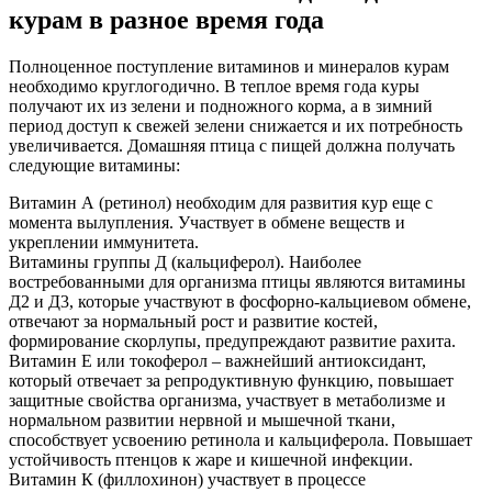
курам в разное время года
Полноценное поступление витаминов и минералов курам
необходимо круглогодично. В теплое время года куры
получают их из зелени и подножного корма, а в зимний
период доступ к свежей зелени снижается и их потребность
увеличивается. Домашняя птица с пищей должна получать
следующие витамины:
Витамин А (ретинол) необходим для развития кур еще с
момента вылупления. Участвует в обмене веществ и
укреплении иммунитета.
Витамины группы Д (кальциферол). Наиболее
востребованными для организма птицы являются витамины
Д2 и Д3, которые участвуют в фосфорно-кальциевом обмене,
отвечают за нормальный рост и развитие костей,
формирование скорлупы, предупреждают развитие рахита.
Витамин Е или токоферол – важнейший антиоксидант,
который отвечает за репродуктивную функцию, повышает
защитные свойства организма, участвует в метаболизме и
нормальном развитии нервной и мышечной ткани,
способствует усвоению ретинола и кальциферола. Повышает
устойчивость птенцов к жаре и кишечной инфекции.
Витамин К (филлохинон) участвует в процессе