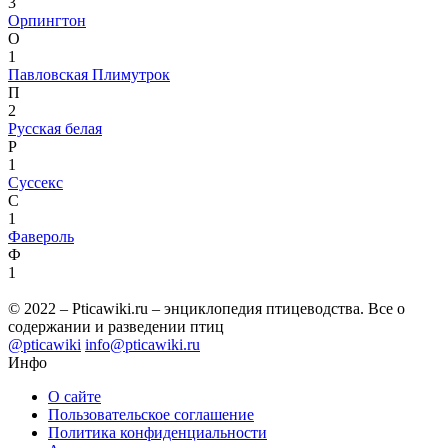
3
Орпингтон
О
1
Павловская
Плимутрок
П
2
Русская белая
Р
1
Суссекс
С
1
Фавероль
Ф
1
© 2022 – Pticawiki.ru – энциклопедия птицеводства. Все о
содержании и разведении птиц
@pticawiki
info@pticawiki.ru
Инфо
О сайте
Пользовательское соглашение
Политика конфиденциальности