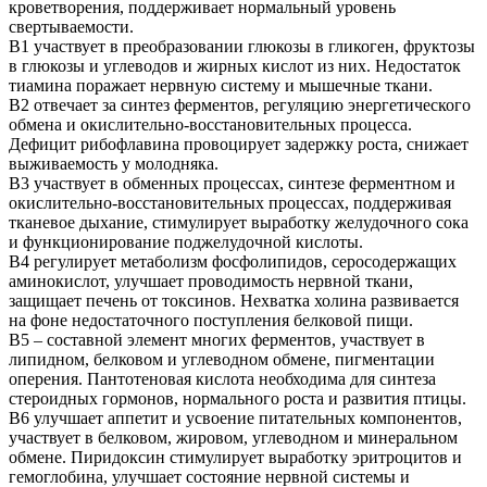
кроветворения, поддерживает нормальный уровень
свертываемости.
В1 участвует в преобразовании глюкозы в гликоген, фруктозы
в глюкозы и углеводов и жирных кислот из них. Недостаток
тиамина поражает нервную систему и мышечные ткани.
В2 отвечает за синтез ферментов, регуляцию энергетического
обмена и окислительно-восстановительных процесса.
Дефицит рибофлавина провоцирует задержку роста, снижает
выживаемость у молодняка.
В3 участвует в обменных процессах, синтезе ферментном и
окислительно-восстановительных процессах, поддерживая
тканевое дыхание, стимулирует выработку желудочного сока
и функционирование поджелудочной кислоты.
В4 регулирует метаболизм фосфолипидов, серосодержащих
аминокислот, улучшает проводимость нервной ткани,
защищает печень от токсинов. Нехватка холина развивается
на фоне недостаточного поступления белковой пищи.
В5 – составной элемент многих ферментов, участвует в
липидном, белковом и углеводном обмене, пигментации
оперения. Пантотеновая кислота необходима для синтеза
стероидных гормонов, нормального роста и развития птицы.
В6 улучшает аппетит и усвоение питательных компонентов,
участвует в белковом, жировом, углеводном и минеральном
обмене. Пиридоксин стимулирует выработку эритроцитов и
гемоглобина, улучшает состояние нервной системы и