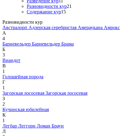
Разведение кур
11
Разновидности кур
21
Содержание кур
15
Разновидности кур
Австралорп
Адлерская серебристая
Амераукана
Амрокс
А
4
Барневельдер
Барневельдер
Брама
Б
3
Виандот
В
1
Голошейная порода
Г
1
Загорская лососевая
Загорская лососевая
З
2
Кучинская юбилейная
К
1
Легбар
Леггорн
Ломан Браун
Л