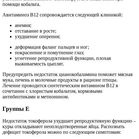
помощи кобальта.
Авитаминоз В12 сопровождается следующей клиникой:
анемия;
отставание в росте;
ухудшение оперения;
деформация фаланг пальцев и ног;
покраснение и помутнение глаз;
угнетение репродуктивной функции, плохая
выживаемость цыплят.
Предупредить недостаток цианокобаламина поможет мясная
мука, печень и молочные продукты в рационе птицы.
Лечение проводится синтетическим витамином В12 в
сочетании с хлористым кобальтом, кормовыми
антибиотиками и метионином.
Группы Е
Недостаток токоферола ухудшает репродуктивную функцию –
куры откладывают неоплодотворенные яйца. Распознать
дефицит токоферола можно по следующим симптомам: