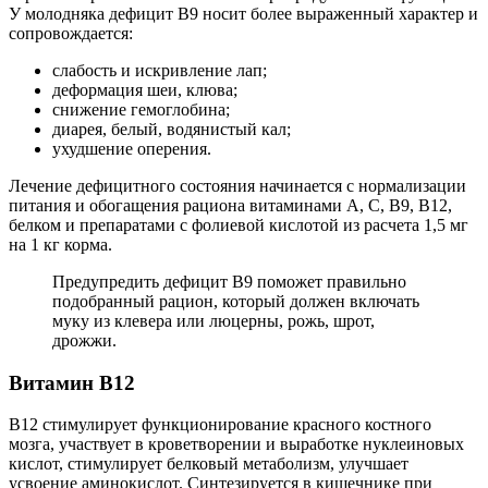
У молодняка дефицит В9 носит более выраженный характер и
сопровождается:
слабость и искривление лап;
деформация шеи, клюва;
снижение гемоглобина;
диарея, белый, водянистый кал;
ухудшение оперения.
Лечение дефицитного состояния начинается с нормализации
питания и обогащения рациона витаминами А, С, В9, В12,
белком и препаратами с фолиевой кислотой из расчета 1,5 мг
на 1 кг корма.
Предупредить дефицит В9 поможет правильно
подобранный рацион, который должен включать
муку из клевера или люцерны, рожь, шрот,
дрожжи.
Витамин В12
В12 стимулирует функционирование красного костного
мозга, участвует в кроветворении и выработке нуклеиновых
кислот, стимулирует белковый метаболизм, улучшает
усвоение аминокислот. Синтезируется в кишечнике при