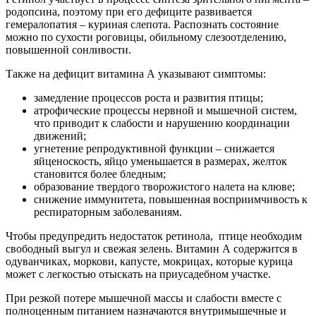
родопсина, поэтому при его дефиците развивается
гемералопатия – куриная слепота. Распознать состояние
можно по сухости роговицы, обильному слезоотделению,
повышенной сонливости.
Также на дефицит витамина А указывают симптомы:
замедление процессов роста и развития птицы;
атрофические процессы нервной и мышечной систем,
что приводит к слабости и нарушению координации
движений;
угнетение репродуктивной функции – снижается
яйценоскость, яйцо уменьшается в размерах, желток
становится более бледным;
образование твердого творожистого налета на клюве;
снижение иммунитета, повышенная восприимчивость к
респираторным заболеваниям.
Чтобы предупредить недостаток ретинола, птице необходим
свободный выгул и свежая зелень. Витамин А содержится в
одуванчиках, моркови, капусте, мокрицах, которые курица
может с легкостью отыскать на приусадебном участке.
При резкой потере мышечной массы и слабости вместе с
полноценным питанием назначаются внутримышечные и