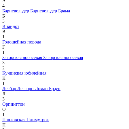
А
4
Барневельдер
Барневельдер
Брама
Б
3
Виандот
В
1
Голошейная порода
Г
1
Загорская лососевая
Загорская лососевая
З
2
Кучинская юбилейная
К
1
Легбар
Леггорн
Ломан Браун
Л
3
Орпингтон
О
1
Павловская
Плимутрок
П