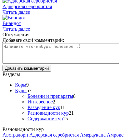
Адлерская серебристая
Читать далее
Виандот
Читать далее
Обсуждения:
Добавьте свой комментарий:
Разделы
Корм
9
Куры
57
Болезни и препараты
8
Интересное
2
Разведение кур
11
Разновидности кур
21
Содержание кур
15
Разновидности кур
Австралорп
Адлерская серебристая
Амераукана
Амрокс