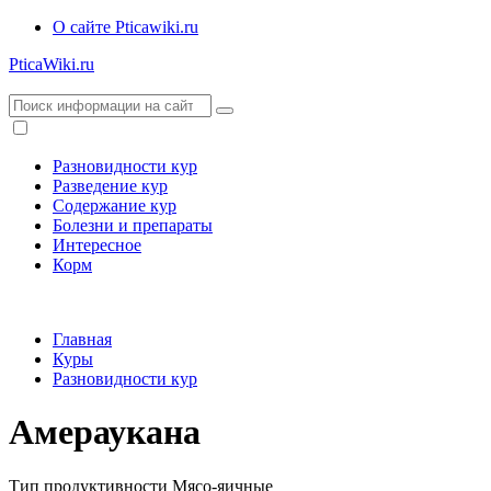
О сайте Pticawiki.ru
PticaWiki.ru
Разновидности кур
Разведение кур
Содержание кур
Болезни и препараты
Интересное
Корм
Главная
Куры
Разновидности кур
Амераукана
Тип продуктивности
Мясо-яичные