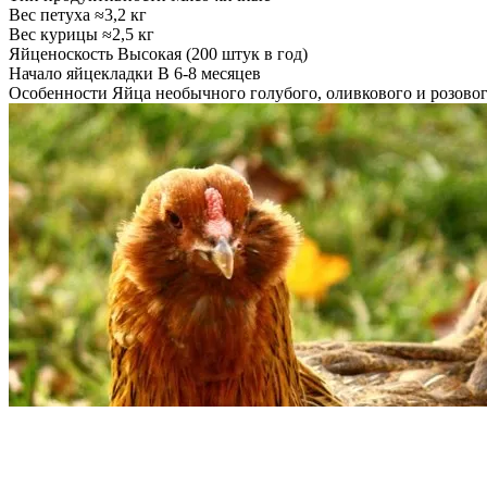
Вес петуха
≈3,2 кг
Вес курицы
≈2,5 кг
Яйценоскость
Высокая (200 штук в год)
Начало яйцекладки
В 6-8 месяцев
Особенности
Яйца необычного голубого, оливкового и розовог